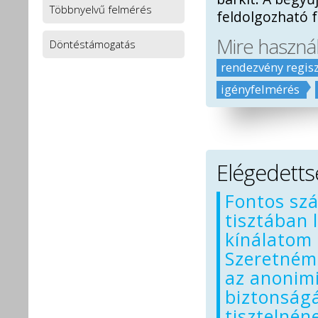
Többnyelvű felmérés
feldolgozható 
Mire haszná
Döntéstámogatás
rendezvény regisz
igényfelmérés
Elégedett
Fontos sz
tisztában 
kínálatom 
Szeretném,
az anonim
biztonság
tisztelné