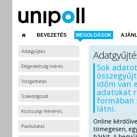
BEVEZETÉS
MEGOLDÁSOK
AJÁNL
Adatgyűjtés
Adatgyűjté
Sok adatot
Elégedettség mérés
összegyűj
Vizsgáztatás
időm van e
adatokat 
Szakdolgozat
formában 
látni.
Közösségi felmérés
Online kérdőív
Piackutatás
tömegesen, egy
bárkit. A begyű