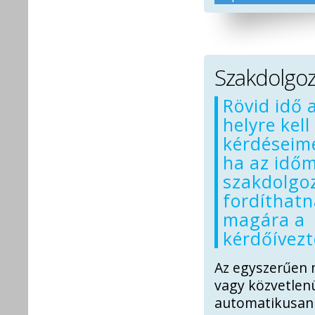
Szakdolgoz
Rövid idő 
helyre kel
kérdéseim
ha az időm
szakdolgo
fordíthat
magára a
kérdőívezt
Az egyszerűen 
vagy közvetlenü
automatikusan 