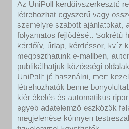
Az UniPoll kérdőívszerkesztő r
létrehozhat egyszerű vagy össz
személyre szabott ajánlatokat, 
folyamatos fejlődését. Sokrét
kérdőív, űrlap, kérdéssor, kvíz
megoszthatunk e-mailben, autom
publikálhatjuk közösségi oldala
UniPollt jó használni, mert kez
létrehozhatók benne bonyolulta
kiértékelés és automatikus rip
egyéb adatelemző eszközök felé
megjelenése könnyen testreszab
figyelemmel követhetők.