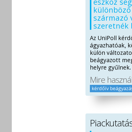
eszköz seg
különböző 
származó v
szeretnék 
Az UniPoll kér
ágyazhatóak, k
külön változato
beágyazott meg
helyre gyűlnek.
Mire haszná
kérdőív beágyazá
Piackutatá