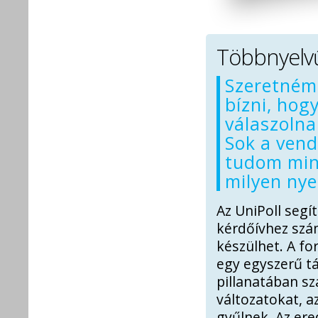
Többnyelv
Szeretném 
bízni, hog
válaszolna
Sok a ven
tudom min
milyen nye
Az UniPoll segí
kérdőívhez szá
készülhet. A fo
egy egyszerű tá
pillanatában sz
változatokat, 
gyűlnek. Az er