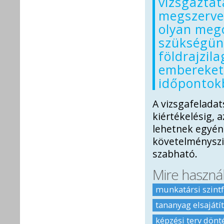
vizsgáztat
megszervez
olyan meg
szükségün
földrajzila
embereket 
időpontokb
A vizsgafeladat
kiértékelésig, a
lehetnek egyén
követelményszin
szabható.
Mire haszná
munkatársi szint
tananyag elsajátí
képzési terv dön