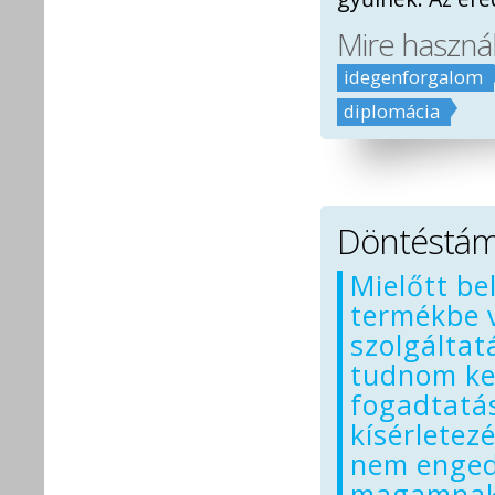
Mire haszná
idegenforgalom
diplomácia
Döntéstám
Mielőtt be
termékbe 
szolgáltat
tudnom kel
fogadtatá
kísérletezé
nem enge
magamnak