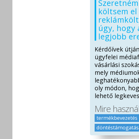
Szeretném 
költsem el
reklámköl
úgy, hogy 
legjobb e
Kérdőívek útjá
ügyfelei média
vásárlási szoká
mely médiumok,
leghatékonyabb
oly módon, hog
lehető legkeve
Mire haszná
termékbevezetés
döntéstámogatás