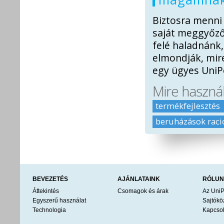
Biztosra menni
saját meggyőző
felé haladnánk,
elmondják, mir
egy ügyes UniPo
Mire haszná
termékfejlesztés
beruházások raci
BEVEZETÉS
AJÁNLATAINK
RÓLU
Áttekintés
Csomagok és árak
Az UniP
Egyszerű használat
Sajtók
Technologia
Kapcsol