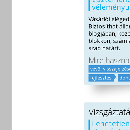
véleményü
Vásárlói eléged
Biztosíthat áll
blogjában, köz
blokkon, számlá
szab határt.
Mire haszná
vevői visszajelzé
fejlesztés
dön
Vizsgáztat
Lehetetlen