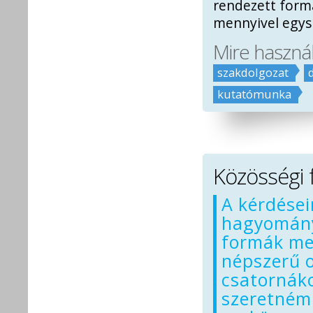
rendezett form
mennyivel egys
Mire haszná
szakdolgozat
kutatómunka
Közösségi 
A kérdése
hagyomány
formák mel
népszerű o
csatornáko
szeretném 